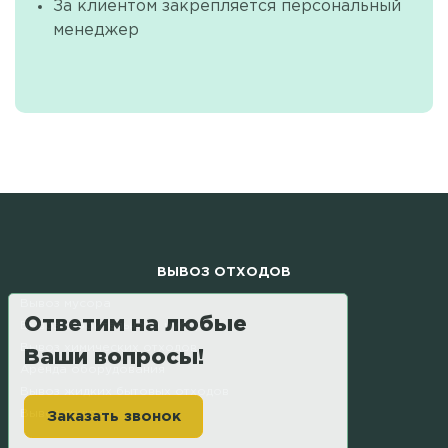
За клиентом закрепляется персональный
менеджер
ВЫВОЗ ОТХОДОВ
Вывоз мусора
Ответим на любые
Вывоз строительного мусора
Вывоз химических отходов
Ваши вопросы!
Аренда оборудования
Вывоз жидких бытовых отходов
Вывоз грунта
Заказать звонок