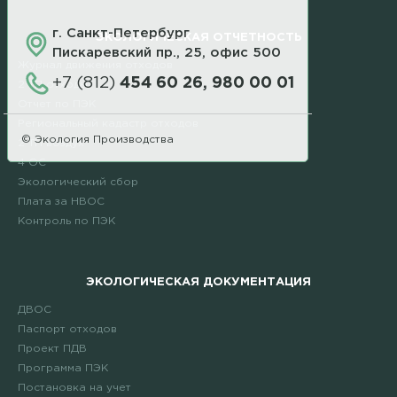
г. Санкт-Петербург
ЭКОЛОГИЧЕСКАЯ ОТЧЕТНОСТЬ
Пискаревский пр., 25, офис 500
Журнал движения отходов
+7 (812)
454 60 26, 980 00 01
2 ТП отходы
Отчет по ПЭК
Региональный кадастр отходов
© Экология Производства
2 ТП воздух
4 ОС
Экологический сбор
Плата за НВОС
Контроль по ПЭК
ЭКОЛОГИЧЕСКАЯ ДОКУМЕНТАЦИЯ
ДВОС
Паспорт отходов
Проект ПДВ
Программа ПЭК
Постановка на учет