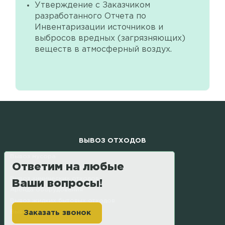
Утверждение с Заказчиком
разработанного Отчета по
Инвентаризации источников и
выбросов вредных (загрязняющих)
веществ в атмосферный воздух.
ВЫВОЗ ОТХОДОВ
Вывоз мусора
Ответим на любые
Вывоз строительного мусора
Вывоз химических отходов
Ваши вопросы!
Аренда оборудования
Вывоз жидких бытовых отходов
Вывоз грунта
Заказать звонок