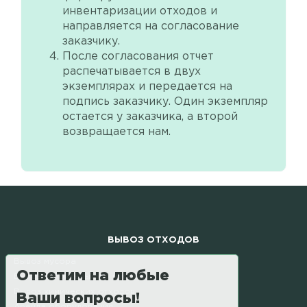
инвентаризации отходов и
направляется на согласование
заказчику.
После согласования отчет
распечатывается в двух
экземплярах и передается на
подпись заказчику. Один экземпляр
остается у заказчика, а второй
возвращается нам.
ВЫВОЗ ОТХОДОВ
Вывоз мусора
Ответим на любые
Вывоз строительного мусора
Вывоз химических отходов
Ваши вопросы!
Аренда оборудования