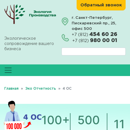
Перейти
Обратный звонок
к
основному
г. Санкт-Петербург,
Пискаревский пр., 25,
содержанию
офис 500
454 60 26
+7 (812)
Экологическое
980 00 01
+7 (812)
сопровождение вашего
бизнеса
Главная
Эко Отчетность
4 ОС
100+
500
11