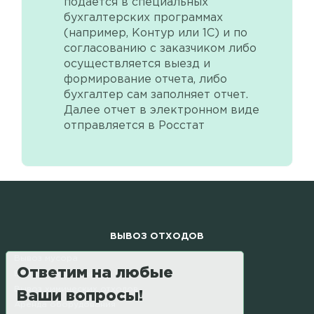
подается в специальных
бухгалтерских программах
(например, Контур или 1С) и по
согласованию с заказчиком либо
осуществляется выезд и
формирование отчета, либо
бухгалтер сам заполняет отчет.
Далее отчет в электронном виде
отправляется в Росстат
ВЫВОЗ ОТХОДОВ
Вывоз мусора
Ответим на любые
Вывоз строительного мусора
Вывоз химических отходов
Ваши вопросы!
Аренда оборудования