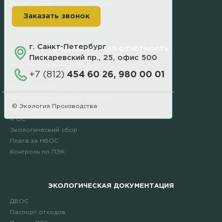
Вывоз жидких бытовых отходов
Вывоз грунта
Заказать звонок
г. Санкт-Петербург
ЭКОЛОГИЧЕСКАЯ ОТЧЕТНОСТЬ
Пискаревский пр., 25, офис 500
Журнал движения отходов
+7 (812)
454 60 26, 980 00 01
2 ТП отходы
Отчет по ПЭК
Региональный кадастр отходов
© Экология Производства
2 ТП воздух
4 ОС
Экологический сбор
Плата за НВОС
Контроль по ПЭК
ЭКОЛОГИЧЕСКАЯ ДОКУМЕНТАЦИЯ
ДВОС
Паспорт отходов